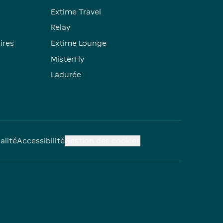
Extime Travel
Relay
ires
Extime Lounge
MisterFly
Ladurée
alité
Accessibilité
Gestion des cookies