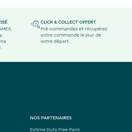
ISÉ
CLICK & COLLECT OFFERT
 AMEX,
Pré-commandez et récupérez
y,
votre commande le jour de
ina
votre départ.
.
NOS PARTENAIRES
Extime Duty Free Paris