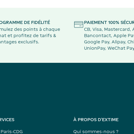
OGRAMME DE FIDÉLITÉ
PAIEMENT 100% SÉCUR
mulez des points à chaque
CB, Visa, Mastercard,
at et profitez de tarifs &
Bancontact, Apple Pa
ntages exclusifs.
Google Pay, Alipay, Ch
UnionPay, WeChat Pay
RVICES
À PROPOS D'EXTIME
 Paris-CDG
Qui sommes-nous ?