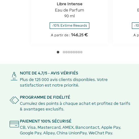
Libre Intense
Eau de Parfum
90 ml
-10% Extime Rewards
-1
146
€
,
25
A partir de :
A p
NOTE DE 4,7/5 - AVIS VÉRIFIÉS
Plus de 125 000 avis clients disponibles. Votre
satisfaction est notre priorité.
PROGRAMME DE FIDÉLITÉ
Cumulez des points à chaque achat et profitez de tarifs
& avantages exclusifs.
PAIEMENT 100% SÉCURISÉ
CB, Visa, Mastercard, AMEX, Bancontact, Apple Pay,
Google Pay, Alipay, China UnionPay, WeChat Pay.