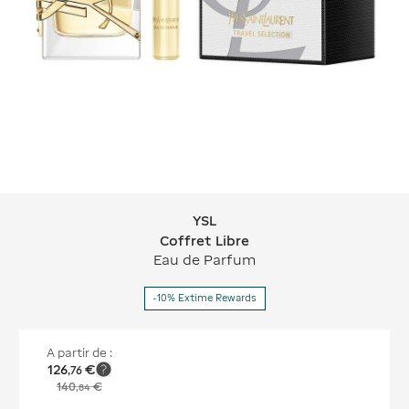
YSL
YSL Coffret Libre
Coffret Libre
Eau de Parfum
-10% Extime Rewards
A partir de :
126
€
,
76
140
€
,
84