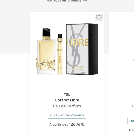
Voir tous les produits
YSL
Coffret Libre
Eau de Parfum
-10% Extime Rewards
-1
126
€
,
76
A partir de :
A p