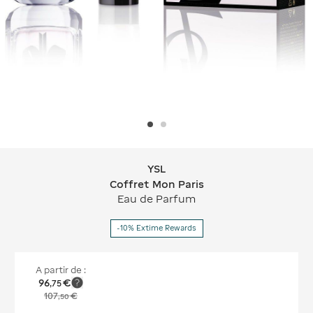
YSL
YSL Coffret Mon Paris
Coffret Mon Paris
Eau de Parfum
-10% Extime Rewards
A partir de :
96
€
,
75
107
€
,
50