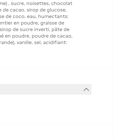
me) , sucre, noisettes, chocolat
re de cacao, sirop de glucose,
isse de coco, eau, humectants:
t entier en poudre, graisse de
sirop de sucre inverti, pâte de
émé en poudre, poudre de cacao,
nde), vanille, sel, acidifiant: