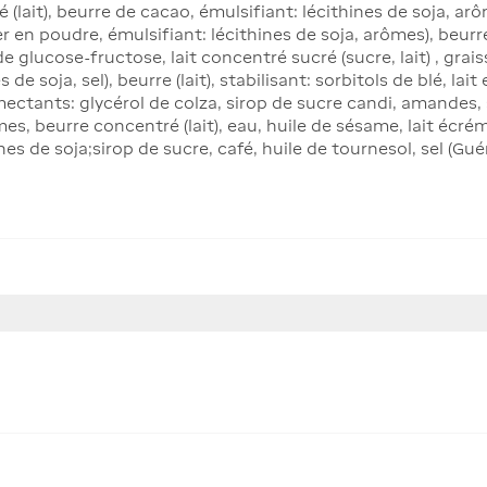
(lait), beurre de cacao, émulsifiant: lécithines de soja, arô
er en poudre, émulsifiant: lécithines de soja, arômes), beur
e glucose-fructose, lait concentré sucré (sucre, lait) , gra
 de soja, sel), beurre (lait), stabilisant: sorbitols de blé, lai
umectants: glycérol de colza, sirop de sucre candi, amandes, 
s, beurre concentré (lait), eau, huile de sésame, lait écr
s de soja;sirop de sucre, café, huile de tournesol, sel (Guéra