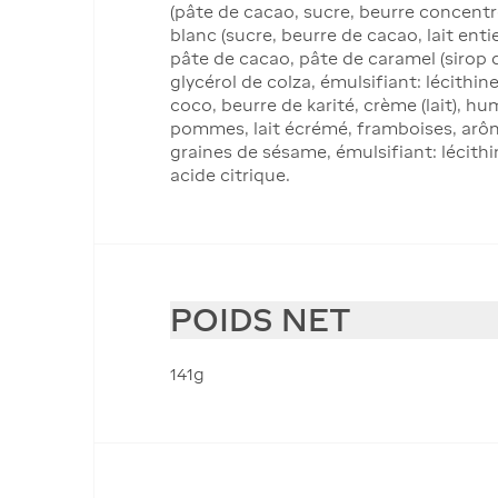
(pâte de cacao, sucre, beurre concentré 
blanc (sucre, beurre de cacao, lait enti
pâte de cacao, pâte de caramel (sirop d
glycérol de colza, émulsifiant: lécithines
coco, beurre de karité, crème (lait), h
pommes, lait écrémé, framboises, arôme
graines de sésame, émulsifiant: lécithine
acide citrique.
POIDS NET
141g