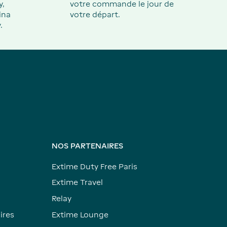
y,
votre commande le jour de
ina
votre départ.
.
NOS PARTENAIRES
Extime Duty Free Paris
Extime Travel
Relay
ires
Extime Lounge