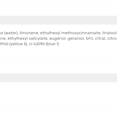
ua (water), limonene, ethylhexyl methoxycinnamate, linalool
 ethylhexyl salicylate, eugenol, geraniol, bht, citral, citro
9140 (yellow 5), ci 42090 (blue 1)