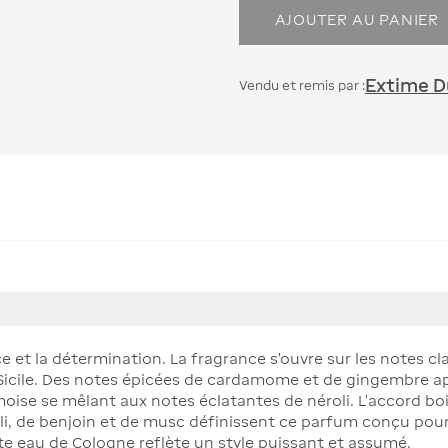
AJOUTER AU PANIER
Extime Du
Vendu et remis par :
ce et la détermination. La fragrance s'ouvre sur les notes c
Sicile. Des notes épicées de cardamome et de gingembre a
ise se mêlant aux notes éclatantes de néroli. L'accord boi
i, de benjoin et de musc définissent ce parfum conçu pour
te eau de Cologne reflète un style puissant et assumé.