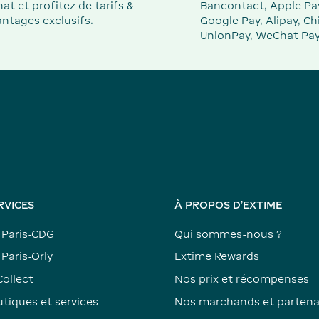
at et profitez de tarifs &
Bancontact, Apple Pa
ntages exclusifs.
Google Pay, Alipay, Ch
UnionPay, WeChat Pay
RVICES
À PROPOS D'EXTIME
 Paris-CDG
Qui sommes-nous ?
Paris-Orly
Extime Rewards
Collect
Nos prix et récompenses
tiques et services
Nos marchands et partena