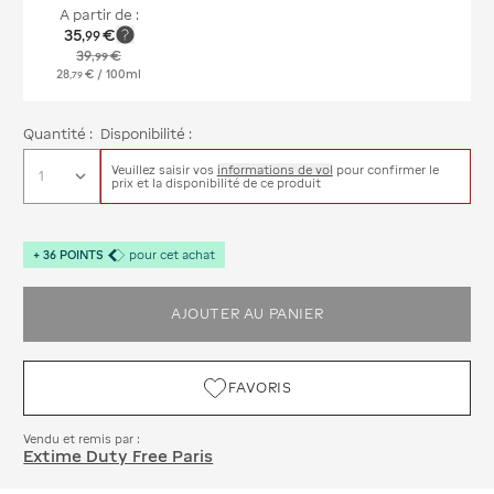
A partir de :
35
€
,
99
39
€
,
99
28
€
/ 100ml
,
79
Quantité :
Disponibilité :
Veuillez saisir vos
informations de vol
pour confirmer le
prix et la disponibilité de ce produit
+
36
POINTS
pour cet achat
AJOUTER AU PANIER
FAVORIS
Vendu et remis par :
Extime Duty Free Paris