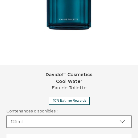
Davidoff Cosmetics
Davidoff Cosmetics Cool Water
Cool Water
Eau de Toilette
-10% Extime Rewards
Contenances disponibles :