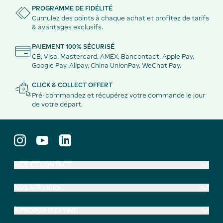
PROGRAMME DE FIDÉLITÉ
Cumulez des points à chaque achat et profitez de tarifs
& avantages exclusifs.
PAIEMENT 100% SÉCURISÉ
CB, Visa, Mastercard, AMEX, Bancontact, Apple Pay,
Google Pay, Alipay, China UnionPay, WeChat Pay.
CLICK & COLLECT OFFERT
Pré-commandez et récupérez votre commande le jour
de votre départ.
AIDE ET CONTACT
NOS SERVICES
À PROPOS D'EXTIME