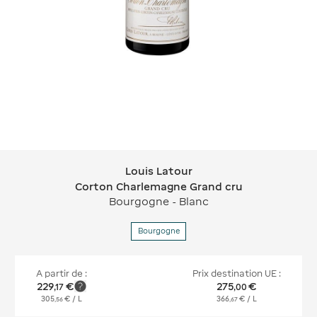
Louis Latour
Louis Latour Corton Charlemagne Gr
Corton Charlemagne Grand cru
Bourgogne - Blanc
Bourgogne
A partir de :
Prix destination UE :
229
€
275
€
,
17
,
00
305
€
/ L
366
€
/ L
,
56
,
67