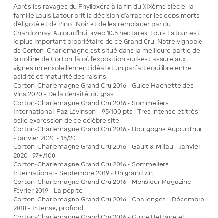
Après les ravages du Phylloxéra à la fin du XIXème siècle, la
famille Louis Latour prit la décision d'arracher les ceps morts
d'Aligoté et de Pinot Noir et de les remplacer par du
Chardonnay. Aujourd'hui, avec 10.5 hectares, Louis Latour est
le plus important propriétaire de ce Grand Cru. Notre vignoble
de Corton-Charlemagne est situé dans la meilleure partie de
la colline de Corton, là où l'exposition sud-est assure aux
vignes un ensoleillement idéal et un parfait équilibre entre
acidité et maturité des raisins.
Corton-Charlemagne Grand Cru 2016 - Guide Hachette des
Vins 2020 - De la densité, du gras
Corton-Charlemagne Grand Cru 2016 - Sommeliers
International, Paz Levinson - 95/100 pts : Très intense et très
belle expression de ce célèbre site
Corton-Charlemagne Grand Cru 2016 - Bourgogne Aujourd'hui
- Janvier 2020 - 15/20
Corton-Charlemagne Grand Cru 2016 - Gault & Millau - Janvier
2020 -97+/100
Corton-Charlemagne Grand Cru 2016 - Sommeliers
International - Septembre 2019 - Un grand vin
Corton-Charlemagne Grand Cru 2016 - Monsieur Magazine -
Février 2019 - La pépite
Corton-Charlemagne Grand Cru 2016 - Challenges - Décembre
2018 - Intense, profond
Corton-Charlemagne Grand Cru 2016 - Guide Bettane et