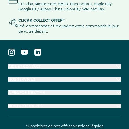
CB, Visa, Mastercard, AMEX, Bancontact, Apple Pay,
Google Pay, Alipay, China UnionPay, WeChat Pay.
CLICK & COLLECT OFFERT
Pré-commandez et récupérez votre commande le jour
de votre départ.
AIDE ET CONTACT
NOS SERVICES
À PROPOS D'EXTIME
NOS PARTENAIRES
*Conditions de nos offres
Mentions légales