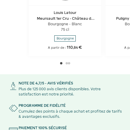
Louis Latour
Meursault 1er Cru - Château de
Puligny
Blagny
Bourgogne - Blanc
Bo
75 cl
Bourgogne
110
€
,
84
A partir de :
A p
NOTE DE 4,7/5 - AVIS VÉRIFIÉS
Plus de 125 000 avis clients disponibles. Votre
satisfaction est notre priorité.
PROGRAMME DE FIDÉLITÉ
Cumulez des points à chaque achat et profitez de tarifs
& avantages exclusifs.
PAIEMENT 100% SÉCURISÉ