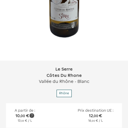
Le Serre
Le Serre Côtes Du Rhone
Côtes Du Rhone
Vallée du Rhône - Blanc
Rhône
A partir de :
Prix destination UE :
10
€
12
€
,
00
,
00
13
€
/ L
16
€
/ L
,
33
,
00