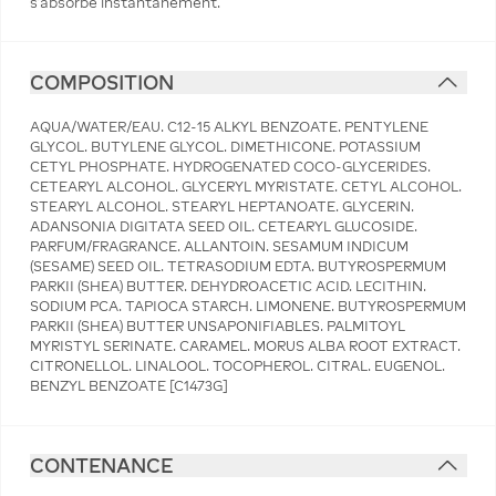
s'absorbe instantanément.
COMPOSITION
AQUA/WATER/EAU. C12-15 ALKYL BENZOATE. PENTYLENE
GLYCOL. BUTYLENE GLYCOL. DIMETHICONE. POTASSIUM
CETYL PHOSPHATE. HYDROGENATED COCO-GLYCERIDES.
CETEARYL ALCOHOL. GLYCERYL MYRISTATE. CETYL ALCOHOL.
STEARYL ALCOHOL. STEARYL HEPTANOATE. GLYCERIN.
ADANSONIA DIGITATA SEED OIL. CETEARYL GLUCOSIDE.
PARFUM/FRAGRANCE. ALLANTOIN. SESAMUM INDICUM
(SESAME) SEED OIL. TETRASODIUM EDTA. BUTYROSPERMUM
PARKII (SHEA) BUTTER. DEHYDROACETIC ACID. LECITHIN.
SODIUM PCA. TAPIOCA STARCH. LIMONENE. BUTYROSPERMUM
PARKII (SHEA) BUTTER UNSAPONIFIABLES. PALMITOYL
MYRISTYL SERINATE. CARAMEL. MORUS ALBA ROOT EXTRACT.
CITRONELLOL. LINALOOL. TOCOPHEROL. CITRAL. EUGENOL.
BENZYL BENZOATE [C1473G]
CONTENANCE