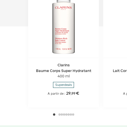
Clarins
Baume Corps Super Hydratant
Lait Co
400 ml
Superdeals
29
€
,
99
A partir de :
A 