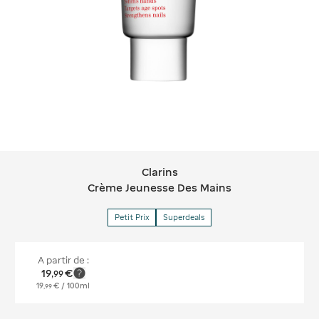
Clarins
Clarins Crème Jeunesse Des Mains
Crème Jeunesse Des Mains
Petit Prix
Superdeals
A partir de :
19
€
,
99
19
€
/ 100ml
,
99