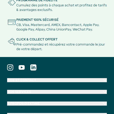
PROGRAMME DE FIDÉLITÉ
Cumulez des points à chaque achat et profitez de tarifs
& avantages exclusifs.
PAIEMENT 100% SÉCURISÉ
CB, Visa, Mastercard, AMEX, Bancontact, Apple Pay,
Google Pay, Alipay, China UnionPay, WeChat Pay.
CLICK & COLLECT OFFERT
Pré-commandez et récupérez votre commande le jour
de votre départ.
AIDE ET CONTACT
NOS SERVICES
À PROPOS D'EXTIME