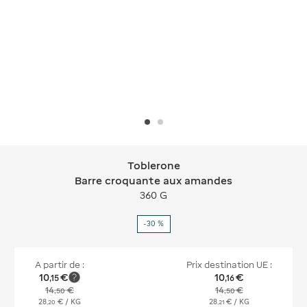
Toblerone
Toblerone Barre croquante aux ama
Barre croquante aux amandes
360 G
-30 %
A partir de :
Prix destination UE :
10
€
10
€
,
15
,
16
14
€
14
€
,
50
,
50
28
€
/ KG
28
€
/ KG
,
20
,
21