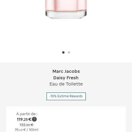
Marc Jacobs
Marc Jacobs Daisy Fresh
Daisy Fresh
Eau de Toilette
-10% Extime Rewards
A partir de :
119
€
,
25
132
€
,
50
95
€
/ 100ml
,
40