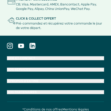
CB, Visa, Mastercard, AMEX, Bancontact, Apple Pay,
Google Pay, Alipay, China UnionPay, WeChat Pay.
CLICK & COLLECT OFFERT
Pré-commandez et récupérez votre commande le jour
de votre départ.
AIDE ET CONTACT
NOS SERVICES
À PROPOS D'EXTIME
NOS PARTENAIRES
*Conditions de nos offres
Mentions légales