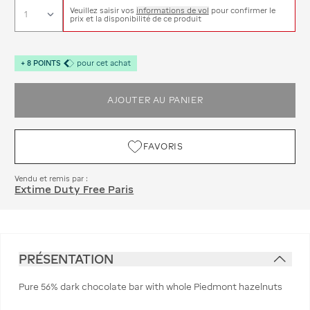
Veuillez saisir vos
informations de vol
pour confirmer le
prix et la disponibilité de ce produit
+
8
POINTS
pour cet achat
AJOUTER AU PANIER
FAVORIS
Vendu et remis par :
Extime Duty Free Paris
PRÉSENTATION
Pure 56% dark chocolate bar with whole Piedmont hazelnuts