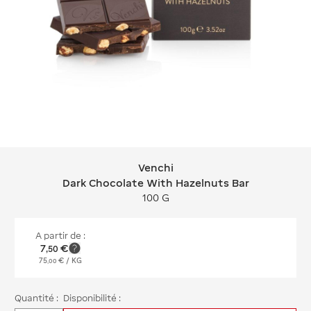
Venchi
Venchi Dark Chocolate With Hazelnu
Dark Chocolate With Hazelnuts Bar
100 G
A partir de :
7
€
,
50
75
€
/ KG
,
00
Quantité :
Disponibilité :