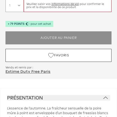
Veuillez saisir vos
informations de vol
pour confirmer le
prix et la disponibilité de ce produit
+
79
POINTS
pour cet achat
AJOUTER AU PANIER
FAVORIS
Vendu et remis par :
Extime Duty Free Paris
PRÉSENTATION
L’essence de l’automne. La fraîcheur sensuelle de la poire
mûre à point est enveloppée d’un bouquet de freesias blancs