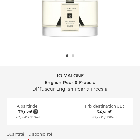
JO MALONE
JO MALONE English Pear & Freesia
English Pear & Freesia
Diffuseur English Pear & Freesia
A partir de :
Prix destination UE :
79
€
94
€
,
09
,
90
47
€
/ 100ml
57
€
/ 100ml
,
93
,
52
Quantité :
Disponibilité :