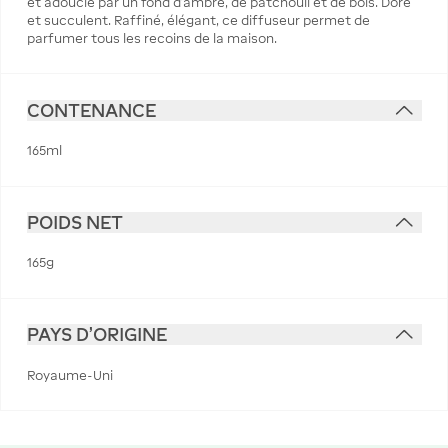
et adoucie par un fond d’ambre, de patchouli et de bois. Doré
et succulent. Raffiné, élégant, ce diffuseur permet de
parfumer tous les recoins de la maison.
CONTENANCE
165ml
POIDS NET
165g
PAYS D'ORIGINE
Royaume-Uni