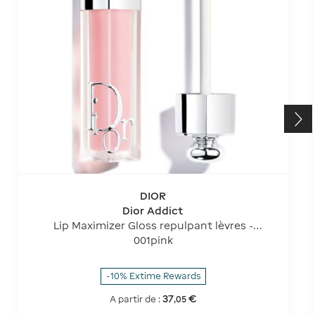
DIOR
Dior Addict
Lip Maximizer Gloss repulpant lèvres -
hydratation et effet volume - instantané
001pink
et longue durée
-10% Extime Rewards
37
€
A partir de :
,
05