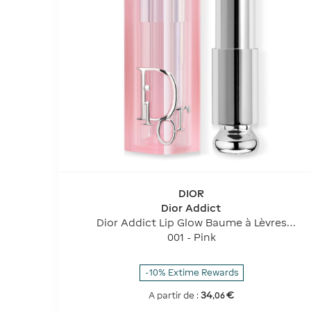
DIOR
Dior Addict
Dior Addict Lip Glow Baume à Lèvres
Hydratant 48 H - Couleur Activée Par Le Ph
001 - Pink
-10% Extime Rewards
34
€
A partir de :
,
06