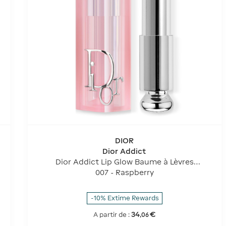
DIOR
Dior Addict
Dior Addict Lip Glow Baume à Lèvres
Hydratant 48 H - Couleur Activée Par Le Ph
007 - Raspberry
-10% Extime Rewards
34
€
A partir de :
,
06