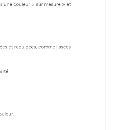
our une couleur « sur mesure » et
bées et repulpées, comme lissées
rité.
ouleur.