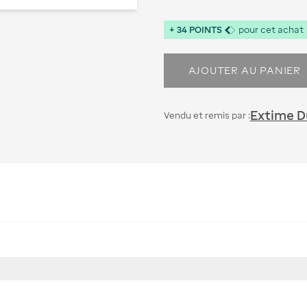
+
34
POINTS
pour cet achat
AJOUTER AU PANIER
Extime Du
Vendu et remis par :