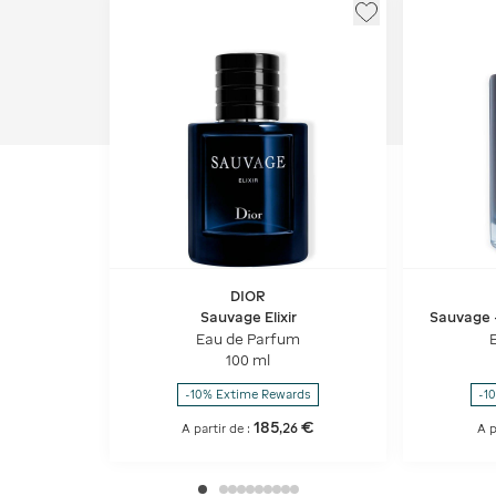
DIOR
Sauvage Elixir
Sauvage 
boisées 
Eau de Parfum
100 ml
-10% Extime Rewards
-1
185
€
,
26
A partir de :
A p