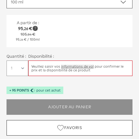
A partir de :
95
€
,
26
105
€
,
84
95
€
/ 100ml
,
26
Quantité :
Disponibilité :
Veuillez saisir vos
informations de vol
pour confirmer le
prix et la disponibilité de ce produit
+
95
POINTS
pour cet achat
AJOUTER AU PANIER
FAVORIS