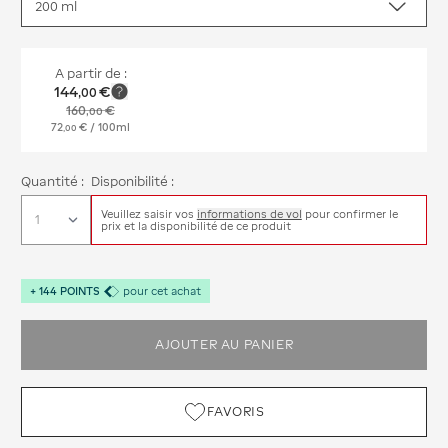
A partir de :
144
€
,
00
160
€
,
00
72
€
/ 100ml
,
00
Quantité :
Disponibilité :
Veuillez saisir vos
informations de vol
pour confirmer le
prix et la disponibilité de ce produit
+
144
POINTS
pour cet achat
AJOUTER AU PANIER
FAVORIS