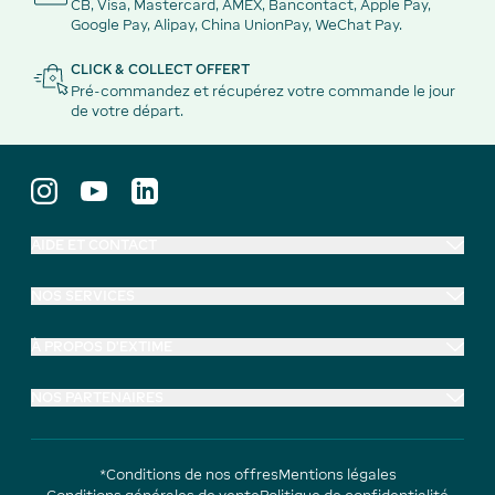
CB, Visa, Mastercard, AMEX, Bancontact, Apple Pay,
Google Pay, Alipay, China UnionPay, WeChat Pay.
CLICK & COLLECT OFFERT
Pré-commandez et récupérez votre commande le jour
de votre départ.
AIDE ET CONTACT
NOS SERVICES
À PROPOS D'EXTIME
NOS PARTENAIRES
*Conditions de nos offres
Mentions légales