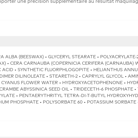
 apporter une précision supplémentaire au résultat maquillag
RA ALBA (BEESWAX) • GLYCERYL STEARATE • POLYACRYLATE-
AX) • CERA CARNAUBA (COPERNICIA CERIFERA (CARNAUBA) 
RIC ACID • SYNTHETIC FLUORPHLOGOPITE • HELIANTHUS ANNU
 DIMER DILINOLEATE • STEARETH-2 • CAPRYLYL GLYCOL • A
A CYANUS FLOWER WATER • HYDROXYACETOPHENONE • HYD
CRAMBE ABYSSINICA SEED OIL • TRIDECETH-6 PHOSPHATE •
RYLATE • PENTAERYTHRITYL TETRA-DI-T-BUTYL HYDROXYHY
M PHOSPHATE • POLYSORBATE 60 • POTASSIUM SORBATE • [+