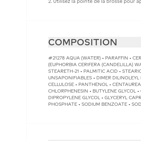
2. Utilisez la pointe de la brosse pour
COMPOSITION
#21278 AQUA (WATER) • PARAFFIN • CE
(EUPHORBIA CERIFERA (CANDELILLA) W
STEARETH-21 • PALMITIC ACID • STEA
UNSAPONIFIABLES • DIMER DILINOLEYL
CELLULOSE • PANTHENOL • CENTAURE
CHLORPHENESIN • BUTYLENE GLYCOL • 
DIPROPYLENE GLYCOL • GLYCERYL CAP
PHOSPHATE • SODIUM BENZOATE • SODIU