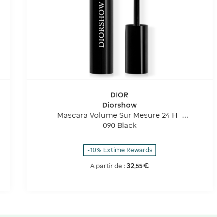
DIOR
Diorshow
Mascara Volume Sur Mesure 24 H -
Définition Cil à Cil - Formule Soin - 90 %
090 Black
D'ingrédients D'origine Naturelle.
-10% Extime Rewards
32
€
A partir de :
,
55