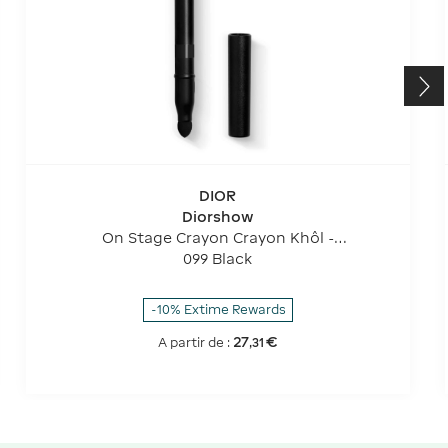
DIOR
Diorshow
On Stage Crayon Crayon Khôl -
Waterproof - Couleur Intense
099 Black
-10% Extime Rewards
27
€
A partir de :
,
31