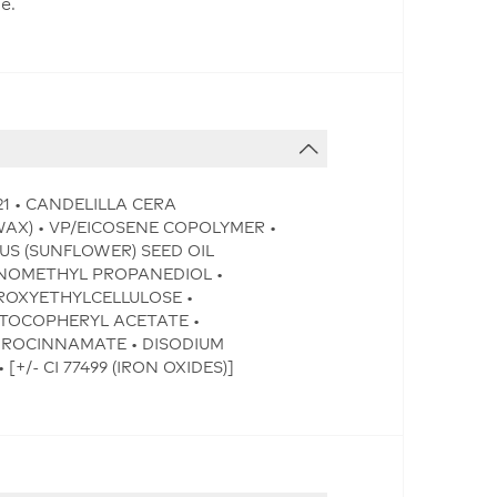
e.
21 • CANDELILLA CERA
WAX) • VP/EICOSENE COPOLYMER •
US (SUNFLOWER) SEED OIL
MINOMETHYL PROPANEDIOL •
ROXYETHYLCELLULOSE •
 TOCOPHERYL ACETATE •
DROCINNAMATE • DISODIUM
/- CI 77499 (IRON OXIDES)]