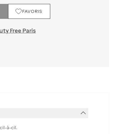
FAVORIS
ty Free Paris
l-à-cil.