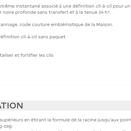
trême instantané associé à une définition cil-à-cil pour u
r noire profonde sans transfert et à la tenue 24 h*.
e cannage, code couture emblématique de la Maison.
éfinition cil-à-cil sans paquet
liser et fortifier les cils
ATION
 supérieurs en étirant la formule de la racine jusqu'aux poi
g-zag.