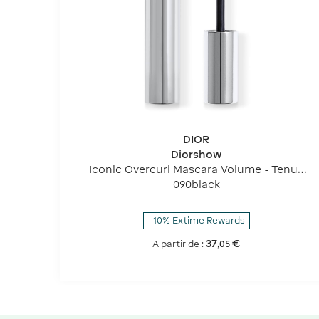
DIOR
Diorshow
Iconic Overcurl Mascara Volume - Tenue
24 H - Effet Fortifiant
090black
-10% Extime Rewards
37
€
A partir de :
,
05