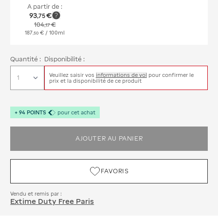
A partir de :
93
€
,
75
104
€
,
17
187
€
/ 100ml
,
50
Quantité :
Disponibilité :
Veuillez saisir vos
informations de vol
pour confirmer le
prix et la disponibilité de ce produit
+
94
POINTS
pour cet achat
AJOUTER AU PANIER
FAVORIS
Vendu et remis par :
Extime Duty Free Paris