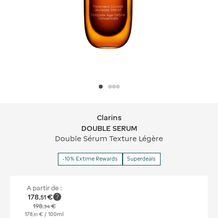
Clarins
Clarins DOUBLE SERUM
DOUBLE SERUM
Double Sérum Texture Légère
-10% Extime Rewards
Superdeals
A partir de :
178
€
,
51
198
€
,
34
178
€
/ 100ml
,
51