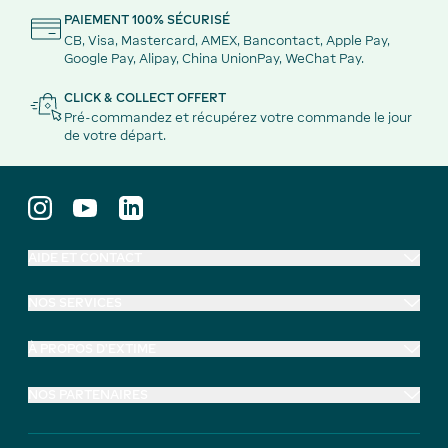
PAIEMENT 100% SÉCURISÉ
CB, Visa, Mastercard, AMEX, Bancontact, Apple Pay,
Google Pay, Alipay, China UnionPay, WeChat Pay.
CLICK & COLLECT OFFERT
Pré-commandez et récupérez votre commande le jour
de votre départ.
AIDE ET CONTACT
NOS SERVICES
À PROPOS D'EXTIME
NOS PARTENAIRES