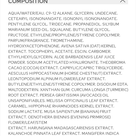
COMPOSITION
AQUA/WATER/EAU. C9-12 ALKANE. GLYCERIN. UNDECANE.
CETEARYL ISONONANOATE. ISONONYL ISONONANOATE.
PENTYLENE GLYCOL. TRIDECANE. PROPANEDIOL. SILYBUM
MARIANUM SEED OIL. SQUALANE. BUTYLENE GLYCOL.
FRUCTOSE. ETHYLENE/PROPYLENE/STYRENE COPOLYMER.
PARFUM/FRAGRANCE. TROMETHAMINE.
HYDROXYACETOPHENONE. AVENA SATIVA (OAT) KERNEL
EXTRACT. TOCOPHERYL ACETATE. ESCIN. CARBOMER.
ETHYLHEXYLGLYCERIN. ALOE BARBADENSIS LEAF JUICE
POWDER. SODIUM ACETYLATED HYALURONATE. THEOBROMA
CACAO (COCOA) EXTRACT. CAPRYLIC/CAPRIC TRIGLYCERIDE.
AESCULUS HIPPOCASTANUM (HORSE CHESTNUT) EXTRACT.
LEONTOPODIUM ALPINUM FLOWER/LEAF EXTRACT.
BUTYLENE/ETHYLENE/STYRENE COPOLYMER. DISODIUM EDTA.
MALTODEXTRIN. XANTHAN GUM. CURCUMA LONGA (TURMERIC)
ROOT EXTRACT. PERSEA GRATISSIMA (AVOCADO) OIL
UNSAPONIFIABLES. MELISSA OFFICINALIS LEAF EXTRACT.
CARAMEL. HIPPOPHAE RHAMNOIDES KERNEL EXTRACT.
SODIUM LACTATE. MUSA SAPIENTUM (BANANA) FRUIT
EXTRACT. OENOTHERA BIENNIS (EVENING PRIMROSE)
FLOWER/LEAF/STEM
EXTRACT. HARUNGANA MADAGASCARIENSIS EXTRACT.
KALANCHOE PINNATA LEAF EXTRACT. MANGIFERA INDICA