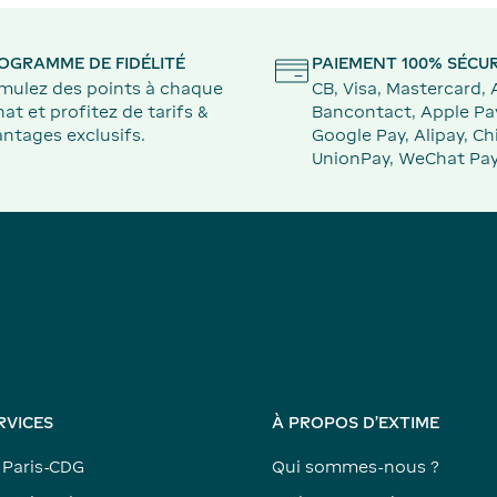
OGRAMME DE FIDÉLITÉ
PAIEMENT 100% SÉCUR
mulez des points à chaque
CB, Visa, Mastercard,
at et profitez de tarifs &
Bancontact, Apple Pa
ntages exclusifs.
Google Pay, Alipay, Ch
UnionPay, WeChat Pay
RVICES
À PROPOS D'EXTIME
 Paris-CDG
Qui sommes-nous ?