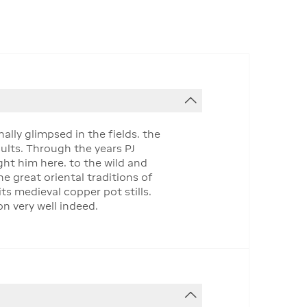
lly glimpsed in the fields. the
ults. Through the years PJ
ght him here. to the wild and
e great oriental traditions of
its medieval copper pot stills.
on very well indeed.