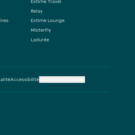
Extime Travel
Relay
ires
Extime Lounge
MisterFly
Ladurée
alité
Accessibilité
Gestion des cookies