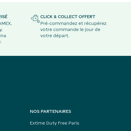
ISÉ
CLICK & COLLECT OFFERT
 AMEX,
Pré-commandez et récupérez
y,
votre commande le jour de
ina
votre départ.
.
NOS PARTENAIRES
Extime Duty Free Paris