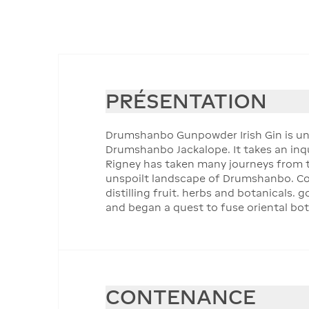
PRÉSENTATION
Drumshanbo Gunpowder Irish Gin is uniq
Drumshanbo Jackalope. It takes an inqu
Rigney has taken many journeys from the
unspoilt landscape of Drumshanbo. Co Le
distilling fruit. herbs and botanicals. g
and began a quest to fuse oriental bota
CONTENANCE