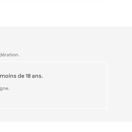
dération.
moins de 18 ans.
igne.