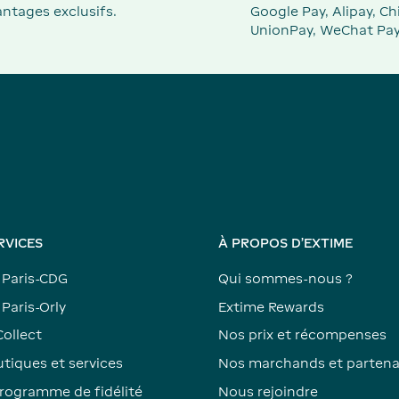
ntages exclusifs.
Google Pay, Alipay, Ch
UnionPay, WeChat Pay
RVICES
À PROPOS D'EXTIME
 Paris-CDG
Qui sommes-nous ?
Paris-Orly
Extime Rewards
Collect
Nos prix et récompenses
tiques et services
Nos marchands et partena
rogramme de fidélité
Nous rejoindre