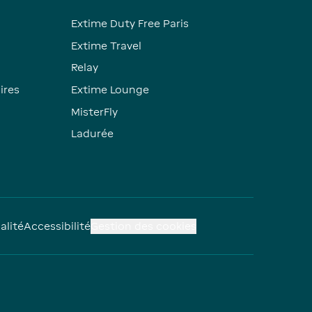
Extime Duty Free Paris
Extime Travel
Relay
ires
Extime Lounge
MisterFly
Ladurée
alité
Accessibilité
Gestion des cookies