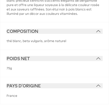
blanc précieux s’enrichit d’accents élégants de bergamote
pure et offre une liqueur soyeuse à la délicate couleur rosée
et aux saveurs raffinées. Son étui noir à pois blancs est
illuminé par un décor aux couleurs vitaminées.
COMPOSITION
thé blanc, beta vulgaris, arôme naturel
POIDS NET
75g
PAYS D'ORIGINE
France