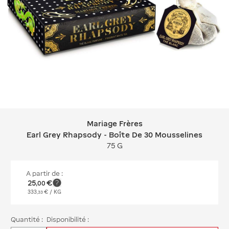
Mariage Frères
Mariage Frères Earl Grey Rhapsody - 
Earl Grey Rhapsody - Boîte De 30 Mousselines
75 G
A partir de :
25
€
,
00
333
€
/ KG
,
33
Quantité :
Disponibilité :