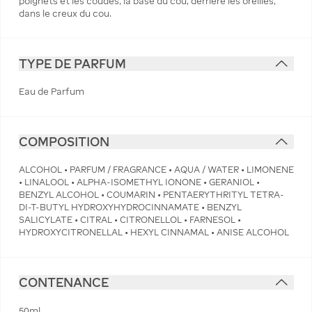
poignets et les coudes, la base du cou, derrière les oreilles,
dans le creux du cou.
TYPE DE PARFUM
Eau de Parfum
COMPOSITION
ALCOHOL • PARFUM / FRAGRANCE • AQUA / WATER • LIMONENE
• LINALOOL • ALPHA-ISOMETHYL IONONE • GERANIOL •
BENZYL ALCOHOL • COUMARIN • PENTAERYTHRITYL TETRA-
DI-T-BUTYL HYDROXYHYDROCINNAMATE • BENZYL
SALICYLATE • CITRAL • CITRONELLOL • FARNESOL •
HYDROXYCITRONELLAL • HEXYL CINNAMAL • ANISE ALCOHOL
CONTENANCE
50ml