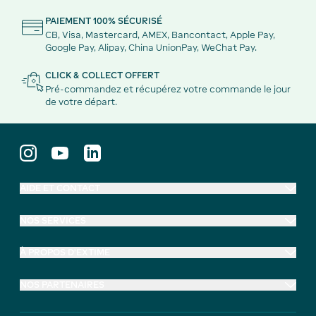
PAIEMENT 100% SÉCURISÉ
CB, Visa, Mastercard, AMEX, Bancontact, Apple Pay,
Google Pay, Alipay, China UnionPay, WeChat Pay.
CLICK & COLLECT OFFERT
Pré-commandez et récupérez votre commande le jour
de votre départ.
AIDE ET CONTACT
NOS SERVICES
À PROPOS D'EXTIME
NOS PARTENAIRES