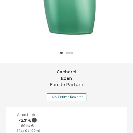
Cacharel
Cacharel Eden
Eden
Eau de Parfum
-10% Extime Rewards
A partir de :
72
€
,
31
80
€
,
34
144
€
/ 100ml
,
62