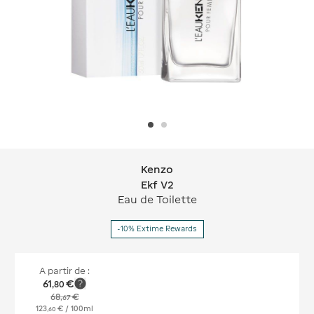
Kenzo
Kenzo Ekf V2
Ekf V2
Eau de Toilette
-10% Extime Rewards
A partir de :
61
€
,
80
68
€
,
67
123
€
/ 100ml
,
60