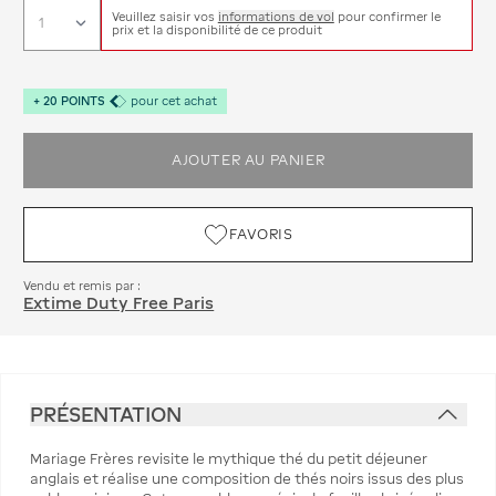
Veuillez saisir vos
informations de vol
pour confirmer le
prix et la disponibilité de ce produit
+
20
POINTS
pour cet achat
AJOUTER AU PANIER
FAVORIS
Vendu et remis par :
Extime Duty Free Paris
PRÉSENTATION
Mariage Frères revisite le mythique thé du petit déjeuner
anglais et réalise une composition de thés noirs issus des plus