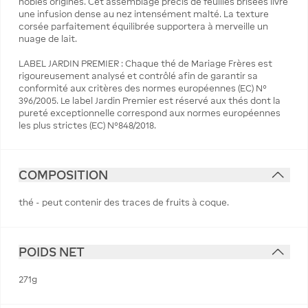
nobles origines. Cet assemblage précis de feuilles brisées livre
une infusion dense au nez intensément malté. La texture
corsée parfaitement équilibrée supportera à merveille un
nuage de lait.
LABEL JARDIN PREMIER : Chaque thé de Mariage Frères est
rigoureusement analysé et contrôlé afin de garantir sa
conformité aux critères des normes européennes (EC) N°
396/2005. Le label Jardin Premier est réservé aux thés dont la
pureté exceptionnelle correspond aux normes européennes
les plus strictes (EC) N°848/2018.
COMPOSITION
thé - peut contenir des traces de fruits à coque.
POIDS NET
271g