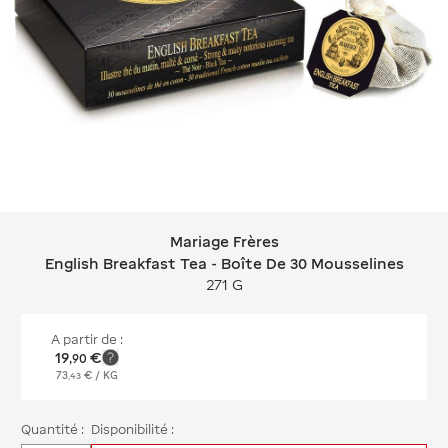
Mariage Frères
Mariage Frères English Breakfast Tea
English Breakfast Tea - Boîte De 30 Mousselines
271 G
A partir de :
19
€
,
90
73
€
/ KG
,
43
Quantité :
Disponibilité :