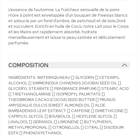
L’essence de l’automne. La fraîcheur sensuelle de la poire
mûre à point est enveloppée d’un bouquet de freesias blancs
et adoucie par un fond d’ambre, de patchouli et de bois.Doré
et succulent. Enrichi en huile de Coco, notre Lait pour le Corps
et les Mains est rapidement absorbé, hydrate
merveilleusement et laisse la peau satinée et délicatement
parfumée.
COMPOSITION
INGREDIENTS: WATERAQUAEAU [] GLYCERIN [] CETEARYL
ALCOHOL [] SIMMONDSIA CHINENSIS (JOJOBA) SEED OIL []
GLYCERYL STEARATE [] FRAGRANCE (PARFUM) [] STEARIC ACID
[] TRIETHANOLAMINE [] ISOPROPYL PALMITATE []
THEOBROMA CACAO (COCOA) SEED BUTTER [] PRUNUS
AMYGDALUS DULCIS (SWEET ALMOND) OIL [] ALOE
BARBADENSIS LEAF EXTRACT [] CAFFEINE [] DIMETHICONE []
CAPRYLYL GLYCOL [] BISABOLOL [] HEXYLENE GLYCOL []
LINALOOL [] GERANIOL [] LIMONENE [] BUTYLPHENYL
METHYLPROPIONAL [] CITRONELLOL [] CITRAL [] DISODIUM
EDTA [] PHENOXYETHANOL