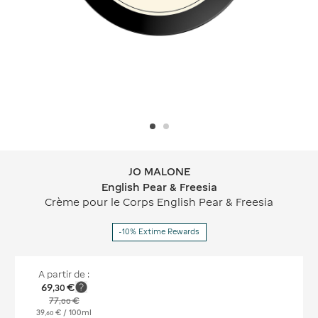
JO MALONE
JO MALONE English Pear & Freesia
English Pear & Freesia
Crème pour le Corps English Pear & Freesia
-10% Extime Rewards
A partir de :
69
€
,
30
77
€
,
00
39
€
/ 100ml
,
60