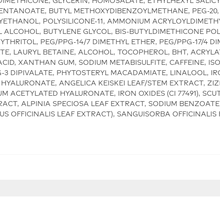
DIMETHICONE, GLYCERIN, HOMOSALATE, ETHYLHEXYL SALIC
ENTANOATE, BUTYL METHOXYDIBENZOYLMETHANE, PEG-20, P
OXYETHANOL, POLYSILICONE-11, AMMONIUM ACRYLOYLDIMET
ALCOHOL, BUTYLENE GLYCOL, BIS-BUTYLDIMETHICONE POL
THRITOL, PEG/PPG-14/7 DIMETHYL ETHER, PEG/PPG-17/4 D
ATE, LAURYL BETAINE, ALCOHOL, TOCOPHEROL, BHT, ACRYLA
CID, XANTHAN GUM, SODIUM METABISULFITE, CAFFEINE, ISO
3 DIPIVALATE, PHYTOSTERYL MACADAMIATE, LINALOOL, IRON
 HYALURONATE, ANGELICA KEISKEI LEAF/STEM EXTRACT, ZIZ
 ACETYLATED HYALURONATE, IRON OXIDES (CI 77491), SCU
ACT, ALPINIA SPECIOSA LEAF EXTRACT, SODIUM BENZOATE
S OFFICINALIS LEAF EXTRACT), SANGUISORBA OFFICINALIS