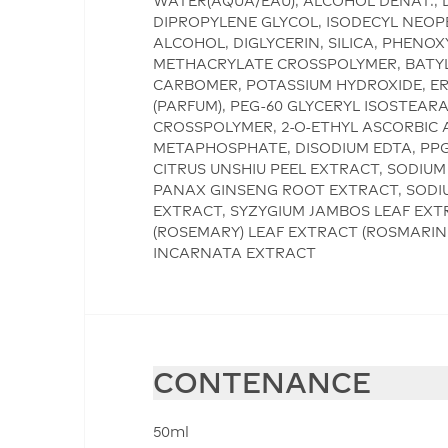
WATER(AQUA/EAU), ALCOHOL DENAT., 
DIPROPYLENE GLYCOL, ISODECYL NEOP
ALCOHOL, DIGLYCERIN, SILICA, PHEN
METHACRYLATE CROSSPOLYMER, BATYL 
CARBOMER, POTASSIUM HYDROXIDE, ERY
(PARFUM), PEG-60 GLYCERYL ISOSTEAR
CROSSPOLYMER, 2-O-ETHYL ASCORBIC A
METAPHOSPHATE, DISODIUM EDTA, PPG-
CITRUS UNSHIU PEEL EXTRACT, SODIUM
PANAX GINSENG ROOT EXTRACT, SODIUM
EXTRACT, SYZYGIUM JAMBOS LEAF EXTR
(ROSEMARY) LEAF EXTRACT (ROSMARINU
INCARNATA EXTRACT
CONTENANCE
50ml