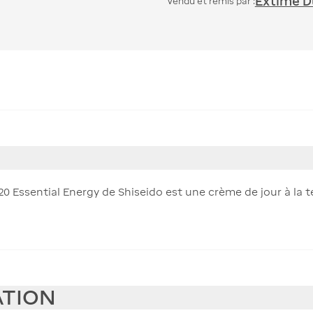
Extime Du
Vendu et remis par :
0 Essential Energy de Shiseido est une crème de jour à la t
ATION