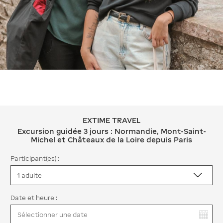
EXTIME TRAVEL
EXTIME TRAVEL Excursion guidée 3 jo
Excursion guidée 3 jours : Normandie, Mont-Saint-
Michel et Châteaux de la Loire depuis Paris
Participant(es) :
Date et heure :
Vous avez sélectionné :