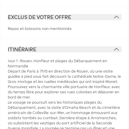
EXCLUS DE VOTRE OFFRE
Repas et boissons non mentionnés
ITINÉRAIRE
Jour 1 : Rouen, Honfleur et plages du Débarquement en
Normandie
Départ de Paris à 7h15 en direction de Rouen, où une visite
guidée à pied vous fait découvrir la cathédrale Notre-Dame, le
Gros-Horloge et les ruelles médiévales qui ont inspiré Monet.
Poursuivez vers la charmante ville portuaire de Honfleur, avec
du temps libre pour explorer ses rues colorées et déjeuner en
bord de mer.
Le voyage se poursuit vers les historiques plages du
Débarquement, avec la visite d’Omaha Beach et du cimetière
américain de Colleville-sur-Mer, un hommage émouvant aux
soldats tombés au combat. Dernière étape à Arromanches,
où subsistent les vestiges du port artificiel de la Seconde
Guerre mondiale. La journée se termine par un dîner et une