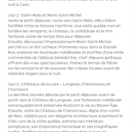
nuit à Caen.
Jour 2 : Saint-Malo et Mont-Saint-Michel
Après le petit-déjeuner, route vers Saint-Malo, ville côtière
fortifiée riche en histoire maritime. Une visite guidée met en
lumière les remparts, le château, la cathédrale et le Fort
National, suivie de temps libre pour déjeuner.
Ensuite, découvrez l’impressionnant Mont-Saint-Michel,
perché sur un îlot rocheux. Promenez-vous dans la Grande
Rue, explorez les boutiques médiévales et profitez d’une visite
commentée de l’abbaye bénédictine, chef-d’œuvre gothique
offrant des vues spectaculaires. Prenez le temps de flâner
sur les remparts et de savourer des crêpes locales avant de
rejoindre Angers pour la nuit.
Jour 3 : Châteaux de la Loire – Langeais, Chenonceau et
Chambord
La dernière journée débute par le petit-déjeuner avant de
partir vers le Château de Langeais, une forteresse médiévale
remarquablement préservée illustrant la vie au Moyen Âge.
Ensuite, visite du Château de Chenonceau, digne d’un conte
de fées, célèbre pour son élégante architecture enjambant le
Cher. Lors de la visite guidée, admirez ses intérieurs
somptueux, son importance historique et ses magnifiques
jardins. Profitez d’une pause déjeuner dans le parc du