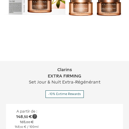
Clarins
Clarins EXTRA FIRMING
EXTRA FIRMING
Set Jour & Nuit Extra-Régénérant
-10% Extime Rewards
A partir de :
148
€
,
50
165
€
,
00
148
€
/ 100ml
,
50