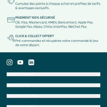
Cumulez des points à chaque achat et profitez de tarifs
& avantages exclusifs.
PAIEMENT 100% SÉCURISÉ
CB, Visa, Mastercard, AMEX, Bancontact, Apple Pay,
Google Pay, Alipay, China UnionPay, WeChat Pay.
CLICK & COLLECT OFFERT
Pré-commandez et récupérez votre commande le jour
de votre départ.
AIDE ET CONTACT
NOS SERVICES
À PROPOS D'EXTIME
NOS PARTENAIRES