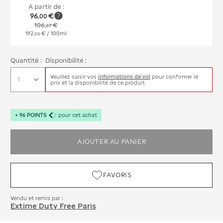
A partir de :
96
€
,
00
106
€
,
67
192
€
/ 100ml
,
00
Quantité :
Disponibilité :
Veuillez saisir vos
informations de vol
pour confirmer le
prix et la disponibilité de ce produit
+
96
POINTS
pour cet achat
AJOUTER AU PANIER
FAVORIS
Vendu et remis par :
Extime Duty Free Paris