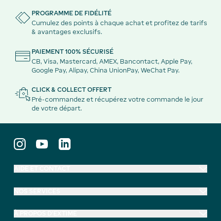
PROGRAMME DE FIDÉLITÉ
Cumulez des points à chaque achat et profitez de tarifs
& avantages exclusifs.
PAIEMENT 100% SÉCURISÉ
CB, Visa, Mastercard, AMEX, Bancontact, Apple Pay,
Google Pay, Alipay, China UnionPay, WeChat Pay.
CLICK & COLLECT OFFERT
Pré-commandez et récupérez votre commande le jour
de votre départ.
AIDE ET CONTACT
NOS SERVICES
À PROPOS D'EXTIME