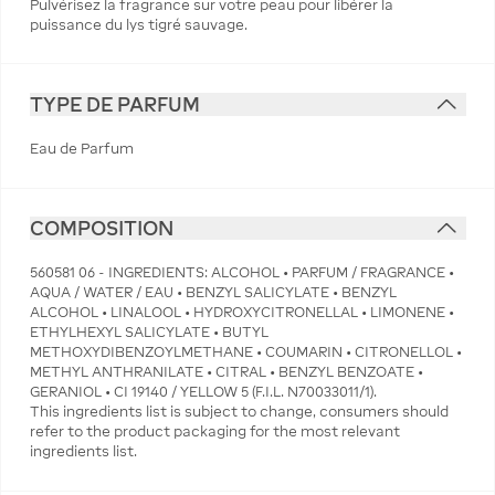
Pulvérisez la fragrance sur votre peau pour libérer la
puissance du lys tigré sauvage.
TYPE DE PARFUM
Eau de Parfum
COMPOSITION
560581 06 - INGREDIENTS: ALCOHOL • PARFUM / FRAGRANCE •
AQUA / WATER / EAU • BENZYL SALICYLATE • BENZYL
ALCOHOL • LINALOOL • HYDROXYCITRONELLAL • LIMONENE •
ETHYLHEXYL SALICYLATE • BUTYL
METHOXYDIBENZOYLMETHANE • COUMARIN • CITRONELLOL •
METHYL ANTHRANILATE • CITRAL • BENZYL BENZOATE •
GERANIOL • CI 19140 / YELLOW 5 (F.I.L. N70033011/1).
This ingredients list is subject to change, consumers should
refer to the product packaging for the most relevant
ingredients list.