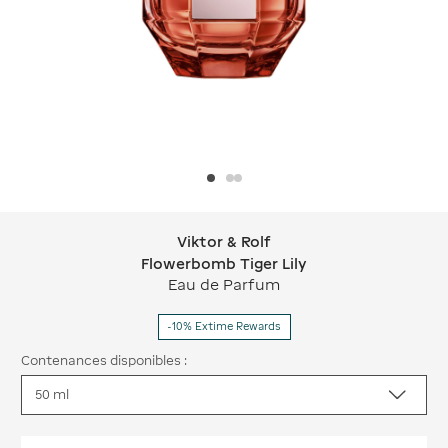
Viktor & Rolf
Viktor & Rolf Flowerbomb Tiger Lily
Flowerbomb Tiger Lily
Eau de Parfum
-10% Extime Rewards
Contenances disponibles :