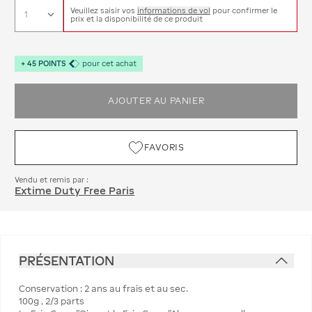
Veuillez saisir vos
informations de vol
pour confirmer le
prix et la disponibilité de ce produit
+
45
POINTS
pour cet achat
AJOUTER AU PANIER
FAVORIS
Vendu et remis par :
Extime Duty Free Paris
PRÉSENTATION
Conservation : 2 ans au frais et au sec.
100g , 2/3 parts