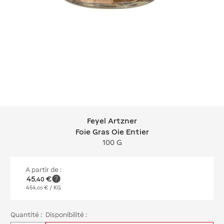
Feyel Artzner
Feyel Artzner Foie Gras Oie Entier
Foie Gras Oie Entier
100 G
A partir de :
45
€
,
40
454
€
/ KG
,
00
Quantité :
Disponibilité :