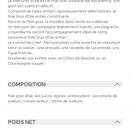
Le Foie Gras d’Oie est le Foie Gras d’Alsace par excellence, son
goût est subtil et délicat.
Composé de lobes entiers rigoureusement sélectionnés, le
Foie Gras d’Oie entier constitue le
fleuron du foie gras, la matière dans toute sa noblesse.
Un bon pain de campagne légèrement toasté, une baguette
croustillante seront l’accompagnement idéal de notre
savoureux Foie Gras d’Oie entier !
Le conseil du Chef : Personnalisez votre assiette en rajoutant
selon la saison : une physalis, une rondelle de carambole, une
figue fraîche…
Surprenez vos invités avec un Côtes de Beaune ou un
Champagne souple !
COMPOSITION
foie gras d'oie, sel, sucre, épices. antioxydant : ascorbate de
sodium, conservateur : nitrite de sodium.
POIDS NET