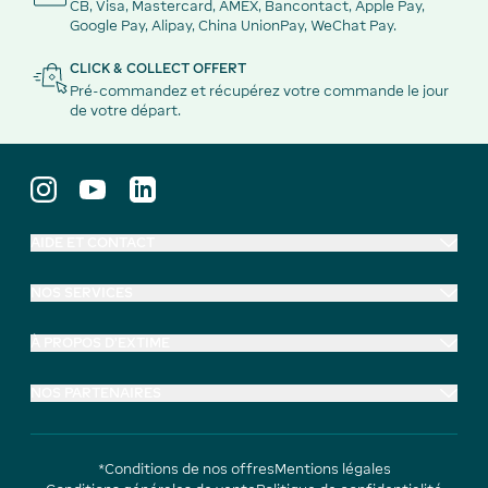
CB, Visa, Mastercard, AMEX, Bancontact, Apple Pay,
Google Pay, Alipay, China UnionPay, WeChat Pay.
CLICK & COLLECT OFFERT
Pré-commandez et récupérez votre commande le jour
de votre départ.
AIDE ET CONTACT
NOS SERVICES
À PROPOS D'EXTIME
NOS PARTENAIRES
*Conditions de nos offres
Mentions légales