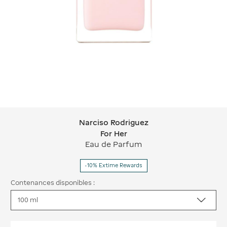
Narciso Rodriguez
Narciso Rodriguez For Her
For Her
Eau de Parfum
-10% Extime Rewards
Contenances disponibles :