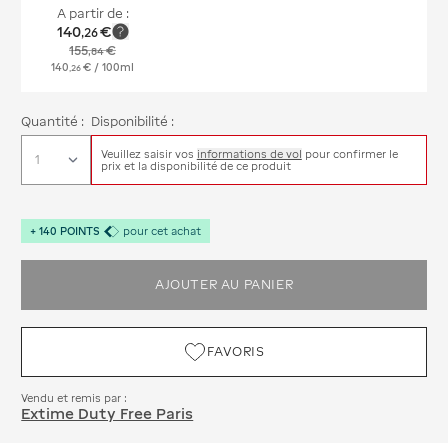
A partir de :
140
€
,
26
155
€
,
84
140
€
/ 100ml
,
26
Quantité :
Disponibilité :
Veuillez saisir vos
informations de vol
pour confirmer le
prix et la disponibilité de ce produit
+
140
POINTS
pour cet achat
AJOUTER AU PANIER
FAVORIS
Vendu et remis par :
Extime Duty Free Paris