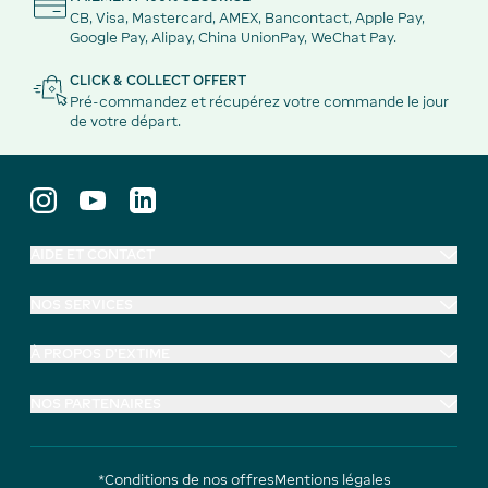
CB, Visa, Mastercard, AMEX, Bancontact, Apple Pay,
Google Pay, Alipay, China UnionPay, WeChat Pay.
CLICK & COLLECT OFFERT
Pré-commandez et récupérez votre commande le jour
de votre départ.
AIDE ET CONTACT
NOS SERVICES
À PROPOS D'EXTIME
NOS PARTENAIRES
*Conditions de nos offres
Mentions légales