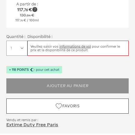
A partir de :
117
€
,
76
130
€
,
84
117
€
/ 100ml
,
76
Quantité :
Disponibilité :
Veuillez saisir vos
informations de vol
pour confirmer le
prix et la disponibilité de ce produit
+
118
POINTS
pour cet achat
AJOUTER AU PANIER
FAVORIS
Vendu et remis par :
Extime Duty Free Paris