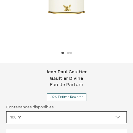
Jean Paul Gaultier
Jean Paul Gaultier Gaultier Divine
Gaultier Divine
Eau de Parfum
-10% Extime Rewards
Contenances disponibles :