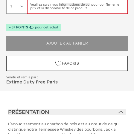
Veuillez saisir vos
informations de vol
pour confirmer le
prix et la disponibilité de ce produit
+
37
POINTS
pour cet achat
AJOUTER AU PANIER
FAVORIS
Vendu et remis par :
Extime Duty Free Paris
PRÉSENTATION
L'adoucissement au charbon de bois est au cœur de ce qui
distingue notre Tennessee Whiskey des bourbons. Jack a