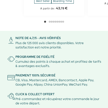
Best Seller
Boarding Time
A p
43
€
,
78
A partir de :
NOTE DE 4,7/5 - AVIS VÉRIFIÉS
Plus de 125 000 avis clients disponibles. Votre
satisfaction est notre priorité.
PROGRAMME DE FIDÉLITÉ
Cumulez des points à chaque achat et profitez de tarifs
& avantages exclusifs.
PAIEMENT 100% SÉCURISÉ
CB, Visa, Mastercard, AMEX, Bancontact, Apple Pay,
Google Pay, Alipay, China UnionPay, WeChat Pay.
CLICK & COLLECT OFFERT
Pré-commandez et récupérez votre commande le jour
de votre départ.