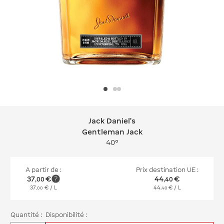
Jack Daniel's
Jack Daniel's Gentleman Jack
Gentleman Jack
40°
A partir de :
Prix destination UE :
37
€
44
€
,
00
,
40
37
€
/ L
44
€
/ L
,
00
,
40
Quantité :
Disponibilité :