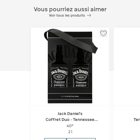
Vous pourriez aussi aimer
Voir tous les produits
Jack Daniel's
Coffret Duo - Tennessee
Te
Whiskey
40°
2 l