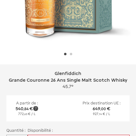
Glenfiddich
Glenfiddich Grande Couronne 26 Ans
Grande Couronne 26 Ans Single Malt Scotch Whisky
45.7°
A partir de :
Prix destination UE :
540
€
649
€
,
84
,
00
772
€
/ L
927
€
/ L
,
63
,
14
Quantité :
Disponibilité :