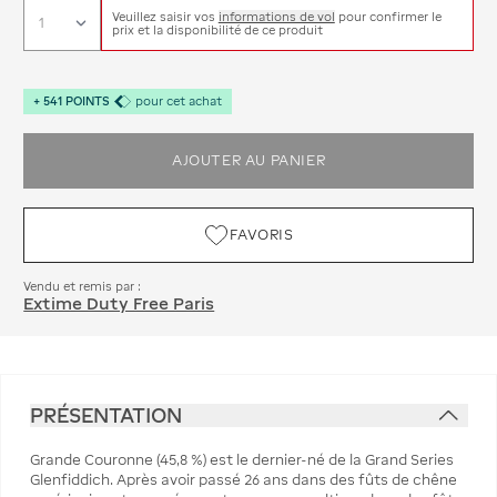
Veuillez saisir vos
informations de vol
pour confirmer le
prix et la disponibilité de ce produit
+
541
POINTS
pour cet achat
AJOUTER AU PANIER
FAVORIS
Vendu et remis par :
Extime Duty Free Paris
PRÉSENTATION
Grande Couronne (45,8 %) est le dernier-né de la Grand Series
Glenfiddich. Après avoir passé 26 ans dans des fûts de chêne