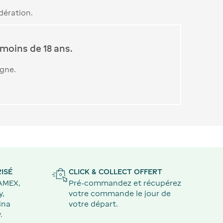
dération.
moins de 18 ans.
igne.
ISÉ
CLICK & COLLECT OFFERT
 AMEX,
Pré-commandez et récupérez
y,
votre commande le jour de
ina
votre départ.
.