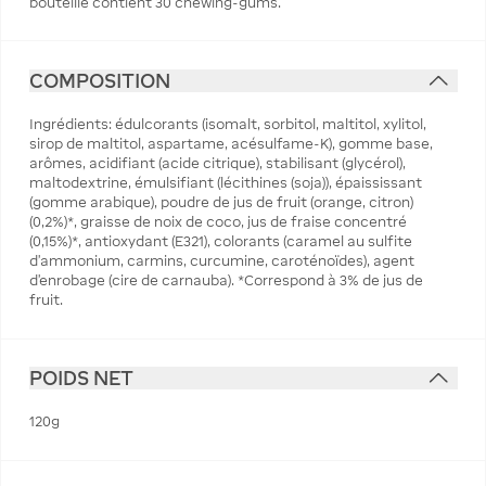
bouteille contient 30 chewing-gums.
COMPOSITION
Ingrédients: édulcorants (isomalt, sorbitol, maltitol, xylitol,
sirop de maltitol, aspartame, acésulfame-K), gomme base,
arômes, acidifiant (acide citrique), stabilisant (glycérol),
maltodextrine, émulsifiant (lécithines (soja)), épaississant
(gomme arabique), poudre de jus de fruit (orange, citron)
(0,2%)*, graisse de noix de coco, jus de fraise concentré
(0,15%)*, antioxydant (E321), colorants (caramel au sulfite
d'ammonium, carmins, curcumine, caroténoïdes), agent
d'enrobage (cire de carnauba). *Correspond à 3% de jus de
fruit.
POIDS NET
120g