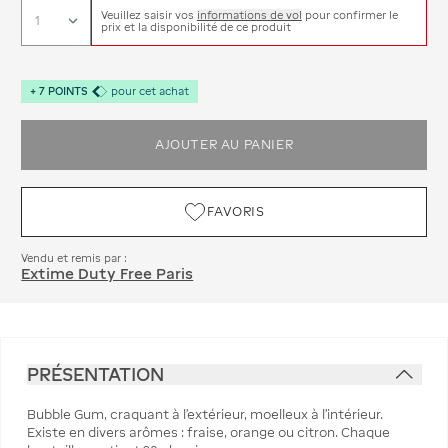
Veuillez saisir vos
informations de vol
pour confirmer le
prix et la disponibilité de ce produit
+
7
POINTS
pour cet achat
AJOUTER AU PANIER
FAVORIS
Vendu et remis par :
Extime Duty Free Paris
PRÉSENTATION
Bubble Gum, craquant à l’extérieur, moelleux à l'intérieur.
Existe en divers arômes : fraise, orange ou citron. Chaque