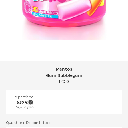
Mentos
Mentos Gum Bubblegum
Gum Bubblegum
120 G
A partir de :
6
€
,
90
57
€
/ KG
,
50
Quantité :
Disponibilité :