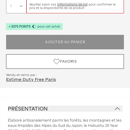
Veuillez saisir vos
informations de vol
pour confirmer le
prix et la disponibilité de ce produit
+
5375
POINTS
pour cet achat
AJOUTER AU PANIER
FAVORIS
Vendu et remis par :
Extime Duty Free Paris
PRÉSENTATION
Élaboré artisanalement parmi les forêts, les montagnes et les
eaux limpides des Alpes du Sud du Japon, le Hakushu 25 Year