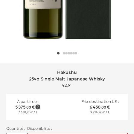
Hakushu
Hakushu 25yo Single Malt Japanese 
25yo Single Malt Japanese Whisky
42.9°
A partir de :
Prix destination UE :
5 375
€
6 450
€
,
00
,
00
7 678
€
/ L
9 214
€
/ L
,
57
,
29
Quantité :
Disponibilité :