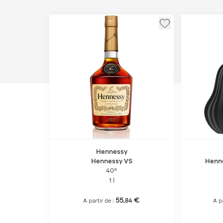
Hennessy
Hennessy VS
Henne
40°
1 l
55
€
,
84
A partir de :
A pa