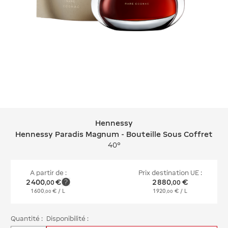
Hennessy
Hennessy Hennessy Paradis Magnum -
Hennessy Paradis Magnum - Bouteille Sous Coffret
40°
A partir de :
Prix destination UE :
2 400
€
2 880
€
,
00
,
00
1 600
€
/ L
1 920
€
/ L
,
00
,
00
Quantité :
Disponibilité :