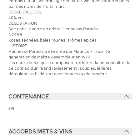
Paradis est un assemblage d’eaux-de-vie fines caractérisées
par des notes de fruits mûrs.
DEGRÉ D'ALCOOL
40% vol.
DÉGUSTATION
Sec dans le verre en cristal Hennessy Paradis.
NOTES
Roses séchées, baies rouges, arômes épicés.
HISTOIRE
Hennessy Paradis a été créé par Maurice Fillioux, 6e
generation de Maître Assembleur en 1979.
Les eaux-de-vie qui le composent reflètent la personnalité de
ce cognac d'un grand ravissement : souples, légères,
déroulant un fil délicat avec beaucoup de rondeur.
CONTENANCE
1.5l
ACCORDS METS & VINS