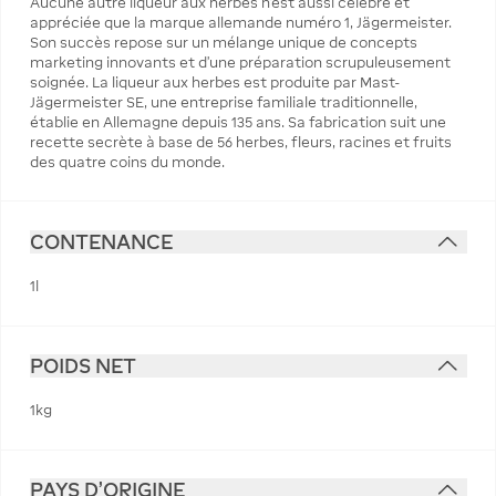
Aucune autre liqueur aux herbes n’est aussi célèbre et
appréciée que la marque allemande numéro 1, Jägermeister.
Son succès repose sur un mélange unique de concepts
marketing innovants et d’une préparation scrupuleusement
soignée. La liqueur aux herbes est produite par Mast-
Jägermeister SE, une entreprise familiale traditionnelle,
établie en Allemagne depuis 135 ans. Sa fabrication suit une
recette secrète à base de 56 herbes, fleurs, racines et fruits
des quatre coins du monde.
CONTENANCE
1l
POIDS NET
1kg
PAYS D'ORIGINE