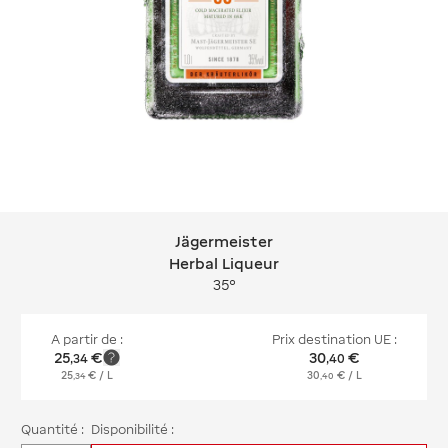
Jägermeister
Jägermeister Herbal Liqueur
Herbal Liqueur
35°
A partir de :
Prix destination UE :
25
€
30
€
,
34
,
40
25
€
/ L
30
€
/ L
,
34
,
40
Quantité :
Disponibilité :