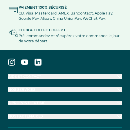
PAIEMENT 100% SÉCURISÉ
CB, Visa, Mastercard, AMEX, Bancontact, Apple Pay,
Google Pay, Alipay, China UnionPay, WeChat Pay.
CLICK & COLLECT OFFERT
Pré-commandez et récupérez votre commande le jour
de votre départ.
AIDE ET CONTACT
NOS SERVICES
À PROPOS D'EXTIME
NOS PARTENAIRES