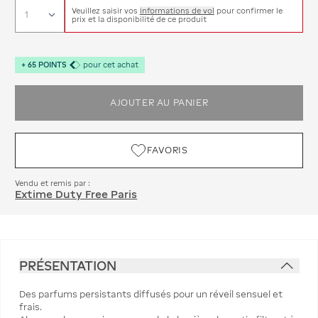
Veuillez saisir vos
informations de vol
pour confirmer le
prix et la disponibilité de ce produit
+
65
POINTS
pour cet achat
AJOUTER AU PANIER
FAVORIS
Vendu et remis par :
Extime Duty Free Paris
PRÉSENTATION
Des parfums persistants diffusés pour un réveil sensuel et
frais.