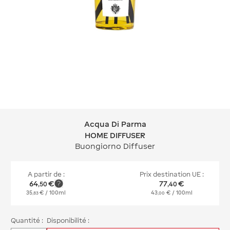
Acqua Di Parma
Acqua Di Parma HOME DIFFUSER
HOME DIFFUSER
Buongiorno Diffuser
A partir de :
Prix destination UE :
64
€
77
€
,
50
,
40
35
€
/ 100ml
43
€
/ 100ml
,
83
,
00
Quantité :
Disponibilité :