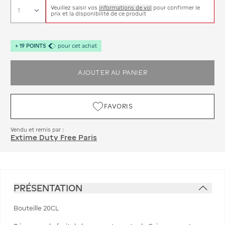
Veuillez saisir vos
informations de vol
pour confirmer le
prix et la disponibilité de ce produit
+
19
POINTS
pour cet achat
AJOUTER AU PANIER
FAVORIS
Vendu et remis par :
Extime Duty Free Paris
PRÉSENTATION
Bouteille 20CL