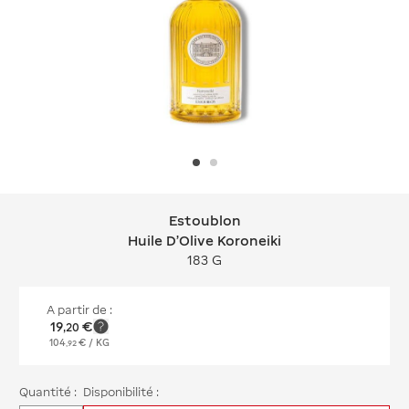
Estoublon
Estoublon Huile D'Olive Koroneiki
Huile D'Olive Koroneiki
183 G
A partir de :
19
€
,
20
104
€
/ KG
,
92
Quantité :
Disponibilité :