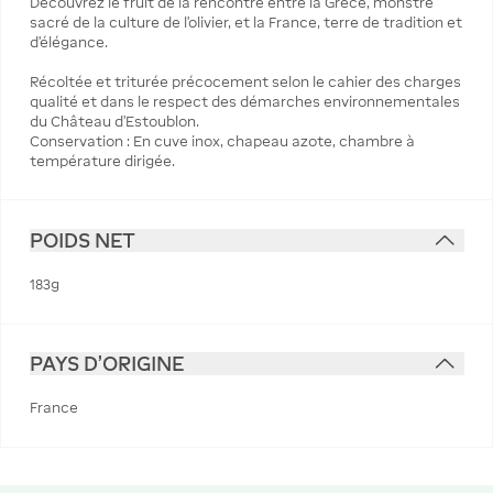
Découvrez le fruit de la rencontre entre la Grèce, monstre
sacré de la culture de l’olivier, et la France, terre de tradition et
d’élégance.
Récoltée et triturée précocement selon le cahier des charges
qualité et dans le respect des démarches environnementales
du Château d’Estoublon.
Conservation : En cuve inox, chapeau azote, chambre à
température dirigée.
POIDS NET
183g
PAYS D'ORIGINE
France