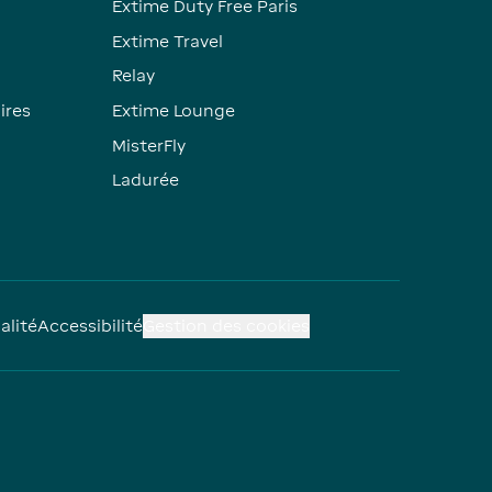
Extime Duty Free Paris
Extime Travel
Relay
ires
Extime Lounge
MisterFly
Ladurée
alité
Accessibilité
Gestion des cookies