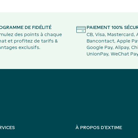
OGRAMME DE FIDÉLITÉ
PAIEMENT 100% SÉCUR
mulez des points à chaque
CB, Visa, Mastercard,
at et profitez de tarifs &
Bancontact, Apple Pa
ntages exclusifs.
Google Pay, Alipay, Ch
UnionPay, WeChat Pay
RVICES
À PROPOS D'EXTIME