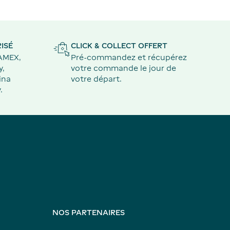
ISÉ
CLICK & COLLECT OFFERT
 AMEX,
Pré-commandez et récupérez
y,
votre commande le jour de
ina
votre départ.
.
NOS PARTENAIRES