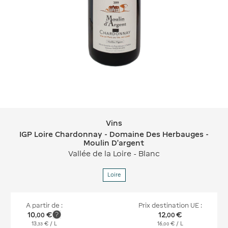
Vins
Vins IGP Loire Chardonnay - Domaine
IGP Loire Chardonnay - Domaine Des Herbauges -
Moulin D'argent
Vallée de la Loire - Blanc
Loire
A partir de :
Prix destination UE :
10
€
12
€
,
00
,
00
13
€
/ L
16
€
/ L
,
33
,
00