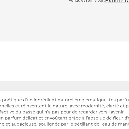
Extime Du
Vendu et remis par :
n poétique d'un ingrédient naturel emblématique. Les parfu
elles et réinventent le naturel avec modernité, clarté et pr
active du passé qui n’a pas peur de regarder vers l’avenir.
n parfum délicat et envoûtant grâce à l’absolue de fleur d’o
e et audacieuse, soulignée par le pétillant de l’eau de man