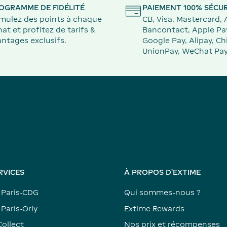
OGRAMME DE FIDÉLITÉ
PAIEMENT 100% SÉCUR
mulez des points à chaque
CB, Visa, Mastercard,
at et profitez de tarifs &
Bancontact, Apple Pa
ntages exclusifs.
Google Pay, Alipay, Ch
UnionPay, WeChat Pay
RVICES
À PROPOS D'EXTIME
 Paris-CDG
Qui sommes-nous ?
Paris-Orly
Extime Rewards
Collect
Nos prix et récompenses