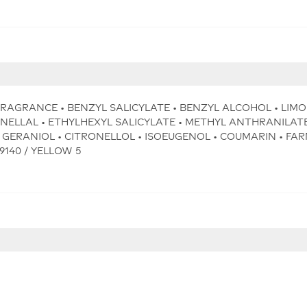
FRAGRANCE • BENZYL SALICYLATE • BENZYL ALCOHOL • LIMO
LLAL • ETHYLHEXYL SALICYLATE • METHYL ANTHRANILATE
ERANIOL • CITRONELLOL • ISOEUGENOL • COUMARIN • FAR
19140 / YELLOW 5