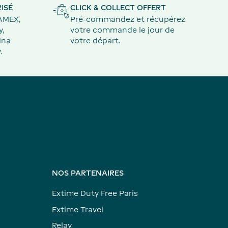
ISÉ
CLICK & COLLECT OFFERT
 AMEX,
Pré-commandez et récupérez
y,
votre commande le jour de
ina
votre départ.
.
NOS PARTENAIRES
Extime Duty Free Paris
Extime Travel
Relay