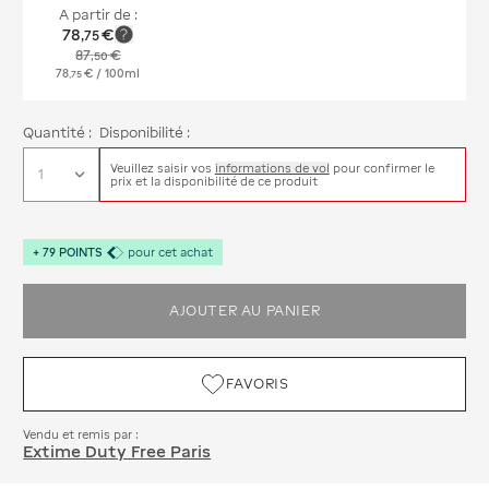
A partir de :
78
€
,
75
87
€
,
50
78
€
/ 100ml
,
75
Quantité :
Disponibilité :
Veuillez saisir vos
informations de vol
pour confirmer le
prix et la disponibilité de ce produit
+
79
POINTS
pour cet achat
AJOUTER AU PANIER
FAVORIS
Vendu et remis par :
Extime Duty Free Paris