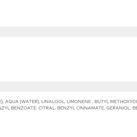
), AQUA (WATER), LINALOOL, LIMONENE , BUTYL METHOX
NZYL BENZOATE, CITRAL, BENZYL CINNAMATE, GERANIOL, BEN
.