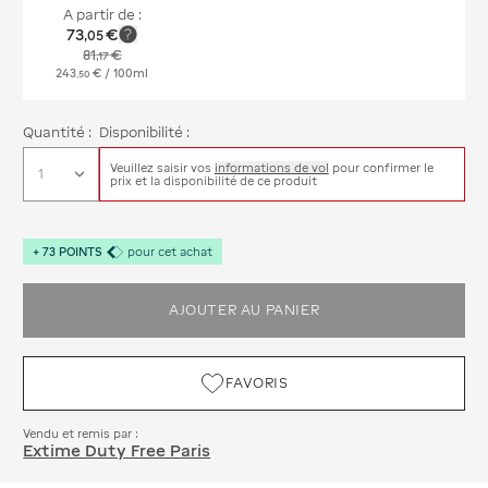
A partir de :
73
€
,
05
81
€
,
17
243
€
/ 100ml
,
50
Quantité :
Disponibilité :
Veuillez saisir vos
informations de vol
pour confirmer le
prix et la disponibilité de ce produit
+
73
POINTS
pour cet achat
AJOUTER AU PANIER
FAVORIS
Vendu et remis par :
Extime Duty Free Paris