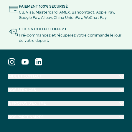
PAIEMENT 100% SÉCURISÉ
CB, Visa, Mastercard, AMEX, Bancontact, Apple Pay,
Google Pay, Alipay, China UnionPay, WeChat Pay.
CLICK & COLLECT OFFERT
Pré-commandez et récupérez votre commande le jour
de votre départ.
AIDE ET CONTACT
NOS SERVICES
À PROPOS D'EXTIME
NOS PARTENAIRES