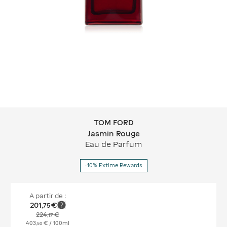
TOM FORD
TOM FORD Jasmin Rouge
Jasmin Rouge
Eau de Parfum
-10% Extime Rewards
A partir de :
201
€
,
75
224
€
,
17
403
€
/ 100ml
,
50