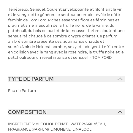
Ténébreux. Sensuel. Opulent.Enveloppante et glorifiant le yin
et le yang, cette généreuse senteur orientale révèle le côté
féminin de Tom Ford. Riches essences florales féminines et
pragmatisme masculin de la truffe noire, de la vanille, du
patchouli, du bois de oud et de la mousse d'arbre ajoutent une
sensualité chaude à ce sombre chypre oriental.Ce parfum
ambré sombre présente des gourmands chauds et
sucrés.Noir de Noir est sombre, sexy et indulgent. Le Yin entre
en collision avec le Yang avec la rose noire, la truffe noire et le
patchouli pour un réveil intense et sensuel. - TOM FORD
TYPE DE PARFUM
Eau de Parfum
COMPOSITION
INGRÉDIENTS: ALCOHOL DENAT., WATER\AQUA\EAU,
FRAGRANCE (PARFUM), LIMONENE, LINALOOL,